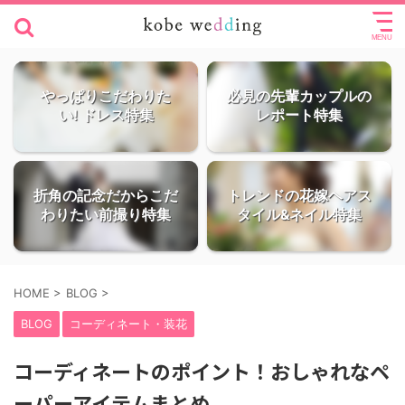
やっぱりこだわりた
必見の先輩カップルの
い! ドレス特集
レポート特集
折角の記念だからこだ
トレンドの花嫁ヘアス
わりたい前撮り特集
タイル&ネイル特集
HOME
>
BLOG
>
BLOG
コーディネート・装花
コーディネートのポイント！おしゃれなペ
ーパーアイテムまとめ