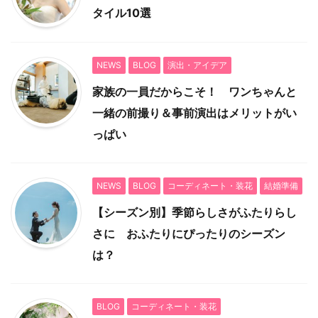
タイル10選
NEWS
BLOG
演出・アイデア
家族の一員だからこそ！ ワンちゃんと
一緒の前撮り＆事前演出はメリットがい
っぱい
NEWS
BLOG
コーディネート・装花
結婚準備
【シーズン別】季節らしさがふたりらし
さに おふたりにぴったりのシーズン
は？
BLOG
コーディネート・装花